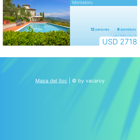
Monteloro
per setmana
USD 2718
Mapa del lloc
| © by vacaroy