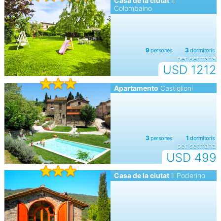
Casa de la ciutat
Il
Colombaino
per setmana
USD 1212
Apartamento
Castiglioni
per setmana
USD 499
Casa de la ciutat
Il Poderino