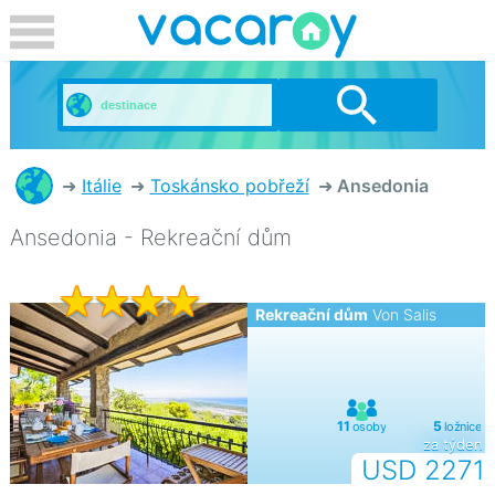
Itálie
Toskánsko pobřeží
Ansedonia
Ansedonia - Rekreační dům
Rekreační dům
Von Salis
za týden
USD 2271