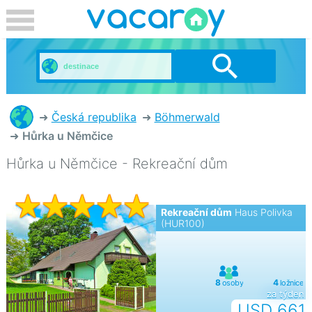
Česká republika
Böhmerwald
Hůrka u Němčice
Hůrka u Němčice - Rekreační dům
Rekreační dům
Haus Polivka
(HUR100)
za týden
USD 661