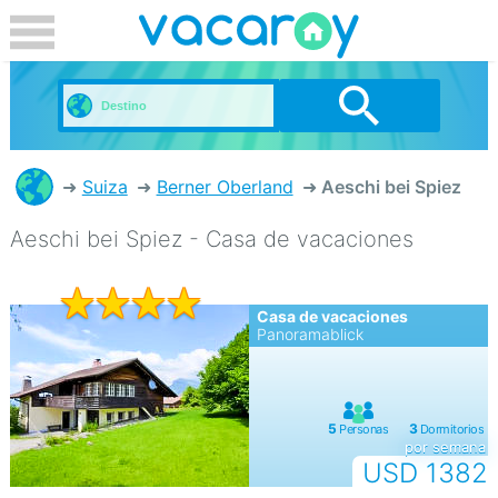
Suiza
Berner Oberland
Aeschi bei Spiez
Aeschi bei Spiez - Casa de vacaciones
Casa de vacaciones
Panoramablick
por semana
USD 1382