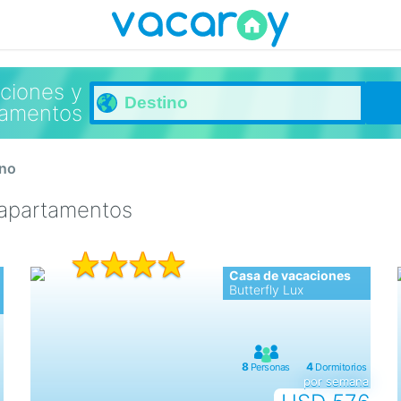
ciones y
tamentos
ino
 apartamentos
Casa de vacaciones
Butterfly Lux
por semana