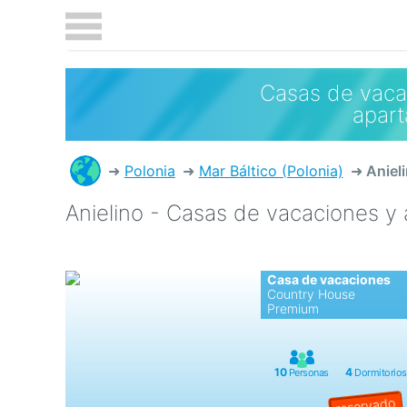
Casas de vaca
apar
Polonia
Mar Báltico (Polonia)
Aniel
Anielino - Casas de vacaciones y
Casa de vacaciones
Country House
Premium