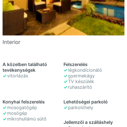
Interior
A közelben található
Felszerelés
tevékenységek
légkondícionáló
vitorlázás
gyermekágy
TV készülék
ruhaszárító
Konyhai felszerelés
Lehetőségei parkoló
mosogatógép
parkolóhely
mosógép
mikrohullámú sütő
Jellemzői a szálláshely