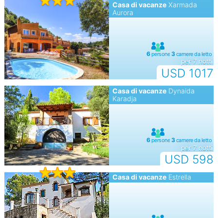
Casa di vacanze
Xarmada
Aurora
per 7 notti
USD 1017
Casa di vacanze
Dynaida
Karadja
per 7 notti
USD 598
Casa di vacanze
Estrella