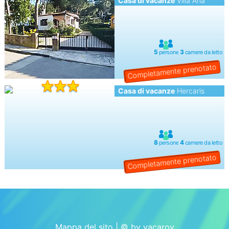
Casa di vacanze
Villa Ana
Casa di vacanze
Hercaris
Mappa del sito
| © by vacaroy