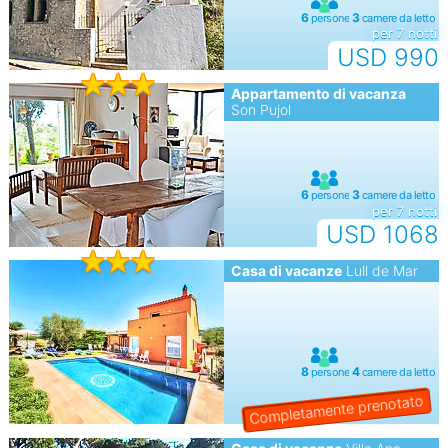
per 7 notti
USD 990
Appartamento di vacanza
Son Pujol
per 7 notti
USD 1068
Casa di vacanze
Lull de Mar