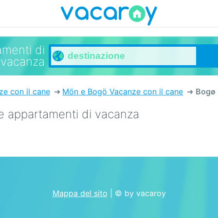
menti di
vacanza
e con il cane
Mön e Bogö Vacanze con il cane
Bogø 
e appartamenti di vacanza
Mappa del sito
| © by vacaroy