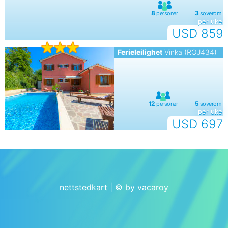
per uke
USD 859
Ferieleilighet
Vinka (ROJ434)
per uke
USD 697
nettstedkart
| © by vacaroy