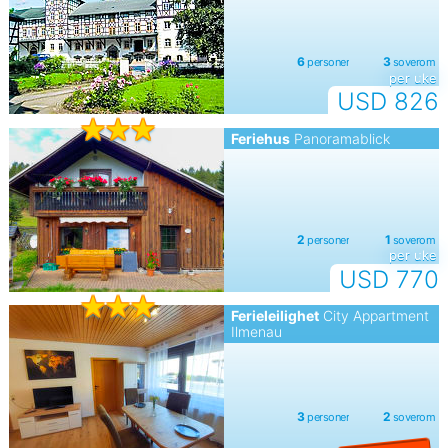
per uke
USD 826
Feriehus
Panoramablick
per uke
USD 770
Ferieleilighet
City Appartment
Ilmenau