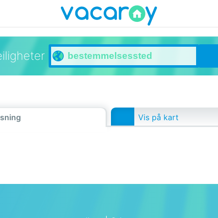
iligheter
isning
Vis på kart