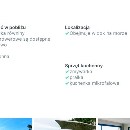
ć w pobliżu
Lokalizacja
ka równiny
Obejmuje widok na morze
 rowerowe są dostępne
two
onna
Sprzęt kuchenny
zmywarka
pralka
kuchenka mikrofalowa