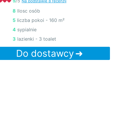
5
/5
Na podstawie 8 recenzji
8 llosc osób
5 liczba pokoi -
160 m²
4 sypialnie
3 lazienki - 3 toalet
Do dostawcy