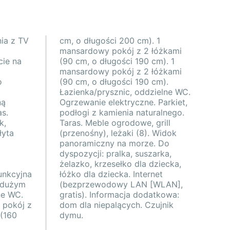
nia z TV
cm). 1
ie na
cm). 1
o
.
ną
t,
as.
go.
k,
ll
łyta
idok
unkcyjna
nternet
 dużym
WLAN],
dymu.