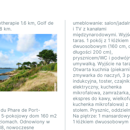
therapie 1.6 km, Golf de
umeblowanie: salon/jadal
cm, o długości 200 
 8 km.
i TV z kanałami
mansardowy pokój z 2 łóżkami
międzynarodowymi. Wyjśc
(90 cm, o długości 190 
taras. 1 pokój z 1 łóżkiem
mansardowy pokój z 2 łóżkami
dwuosobowym (160 cm, 
(90 cm, o długości 190 cm)
długości 200 cm),
Łazienka/prysznic, oddzielne WC.
prysznicem/WC i podwój
Ogrzewanie elektryczne. Parkie
umywalką. Wyjście na tar
podłogi z kamienia naturalne
Otwarta kuchnia (piekarni
Taras. Meble ogrodowe, gri
zmywarka do naczyń, 3 p
(przenośny), leżaki (8). W
indukcyjna, toster, czajnik
panoramiczny na morze. Do
elektryczny, kuchenka
dyspozycji: pralka, suszarka,
mikrofalowa, zamrażarka,
żelazko, krzesełko dla dziecka,
r
ekspres do kawy, wielkof
łóżko dla dziecka. I
kuchenka mikrofalowa) z
(bezprzewodowy LAN [
 du Phare de Port-
rysznic, oddzielne WC.
Informacja dodatkowa:
, 5-pokojowy dom 160 m2
rze: 1 mansardowy pokój z
a niepalących. Czujnik
ziomach. Odnowiony w
iem dwuosobowym (160
18, nowoczesne