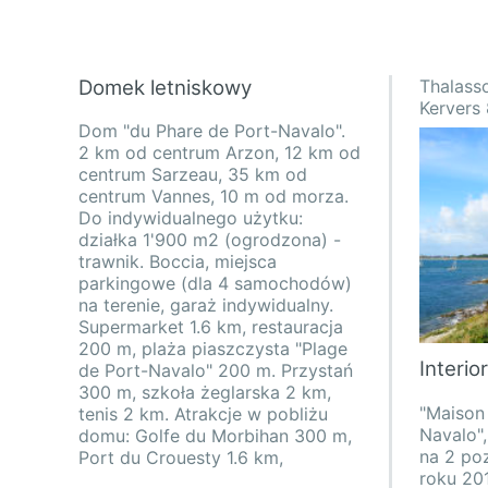
Domek letniskowy
Thalasso
Kervers
Dom "du Phare de Port-Navalo".
2 km od centrum Arzon, 12 km od
centrum Sarzeau, 35 km od
centrum Vannes, 10 m od morza.
Do indywidualnego użytku:
działka 1'900 m2 (ogrodzona) -
trawnik. Boccia, miejsca
parkingowe (dla 4 samochodów)
na terenie, garaż indywidualny.
Supermarket 1.6 km, restauracja
200 m, plaża piaszczysta "Plage
Interio
de Port-Navalo" 200 m. Przystań
300 m, szkoła żeglarska 2 km,
"Maison
stołem. P
gratis). 
tenis 2 km. Atrakcje w pobliżu
Navalo"
Na pięt
dom dl
domu: Golfe du Morbihan 300 m,
na 2 po
1 łóżk
Port du Crouesty 1.6 km,
roku 20