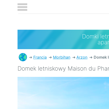
Domki let
apa
Francja
Morbihan
Arzon
Domek l
Domek letniskowy Maison du Phar