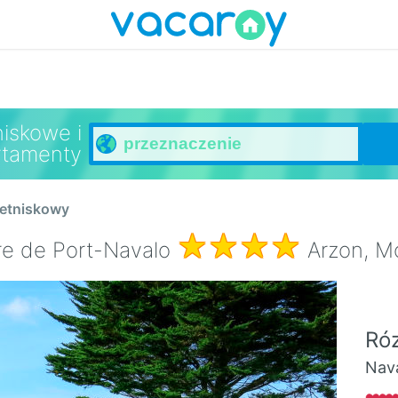
niskowe i
rtamenty
etniskowy
e de Port-Navalo
Arzon, Mo
Ró
Nav