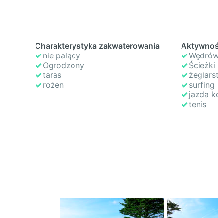
Charakterystyka zakwaterowania
Aktywnoś
nie palący
Wędrów
Ogrodzony
Ścieżki
taras
żeglars
rożen
surfing
jazda k
tenis