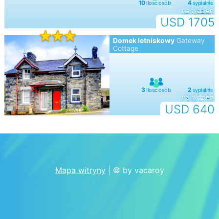
na tydzien
USD 1705
Domek letniskowy
Gateway
Cottage
na tydzien
USD 640
Mapa witryny
| © by vacaroy