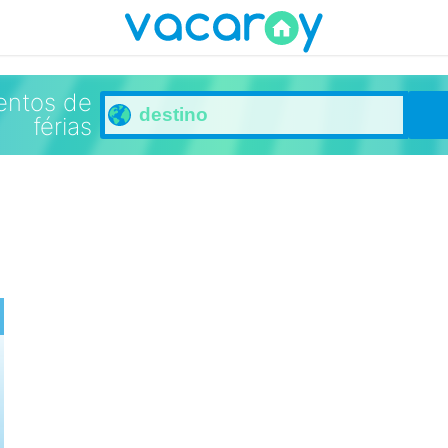
entos de
férias