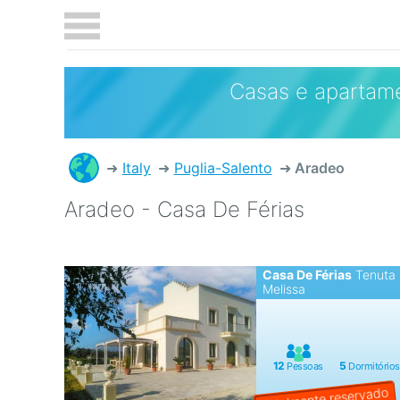
Casas e apartam
Italy
Puglia-Salento
Aradeo
Aradeo - Casa De Férias
Casa De Férias
Tenuta
Melissa