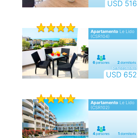
USD 516
Apartamento
Le Lido
(CSR104)
per setmana
USD 652
Apartamento
Le Lido
(CSR102)