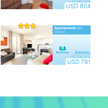
per setmana
USD 804
Apartamento
bel
horizon
per setmana
USD 781