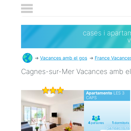
cases i aparta
Vacances amb el gos
France Vacance
Cagnes-sur-Mer Vacances amb el 
Apartamento
LES 3
CAPS
per setmana