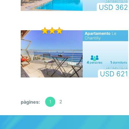
per setmana
USD 362
Apartamento
Le
Chantilly
per setmana
USD 621
1
2
pàgines: