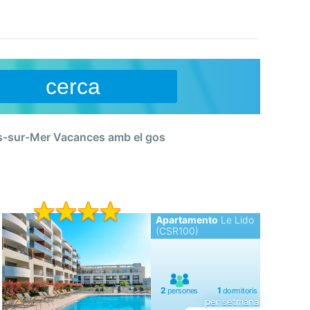
cerca
-sur-Mer Vacances amb el gos
Apartamento
Le Lido
(CSR100)
per setmana