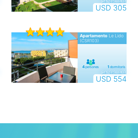
per setmana
USD 305
Apartamento
Le Lido
(CSR103)
per setmana
USD 554