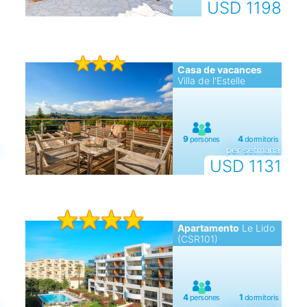
USD 1198
Casa de vacances
Villa de l'Estelle
per setmana
USD 1131
Apartamento
Le Lido
(CSR101)