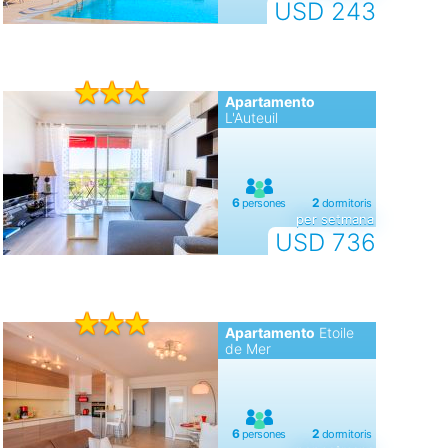
USD 243
Apartamento
L'Auteuil
per setmana
USD 736
Apartamento
Etoile
de Mer