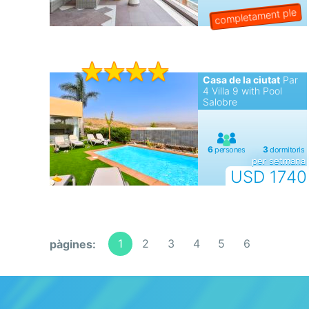
Casa de la ciutat
Par
4 Villa 9 with Pool
Salobre
per setmana
USD 1740
1
2
3
4
5
6
pàgines: