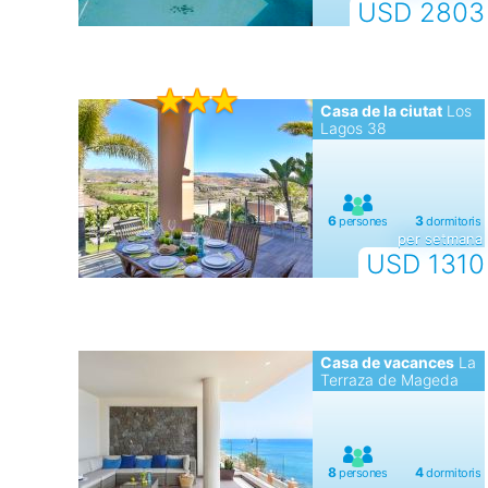
USD 2803
Casa de la ciutat
Los
Lagos 38
per setmana
USD 1310
Casa de vacances
La
Terraza de Mageda