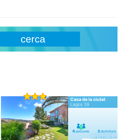
cerca
Casa de la ciutat
Lagos 39
per setmana