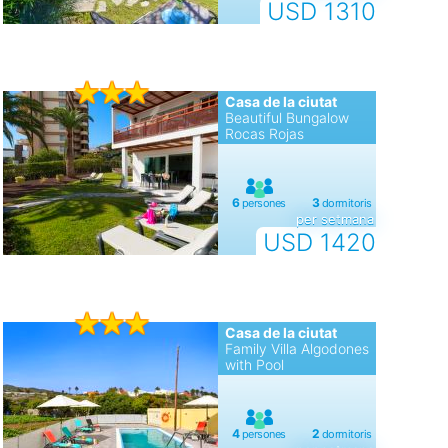
USD 1310
Casa de la ciutat
Beautiful Bungalow
Rocas Rojas
per setmana
USD 1420
Casa de la ciutat
Family Villa Algodones
with Pool