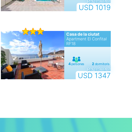
per setmana
USD 1019
Casa de la ciutat
Apartment El Confital
RF18
per setmana
USD 1347