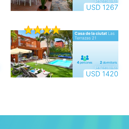
per setmana
USD 1267
Casa de la ciutat
Las
Terrazas 21
per setmana
USD 1420