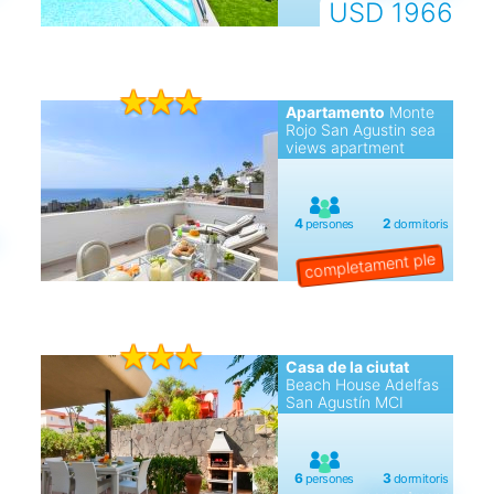
USD 1966
Apartamento
Monte
Rojo San Agustin sea
views apartment
Casa de la ciutat
Beach House Adelfas
San Agustín MCI