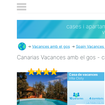
cases i aparta
Vacances amb el gos
Spain Vacances
Canarias Vacances amb el gos - 
Casa de vacances
Villa Cloty
per setmana