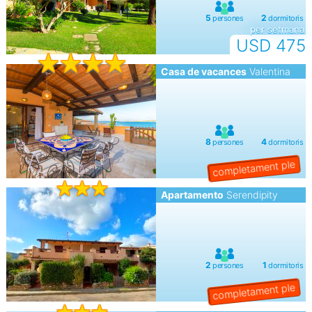
per setmana
USD 475
Casa de vacances
Valentina
Apartamento
Serendipity