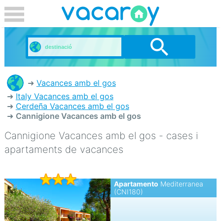
Vacances amb el gos
Italy Vacances amb el gos
Cerdeña Vacances amb el gos
Cannigione Vacances amb el gos
Cannigione Vacances amb el gos - cases i
apartaments de vacances
Apartamento
Mediterranea
(CNI180)