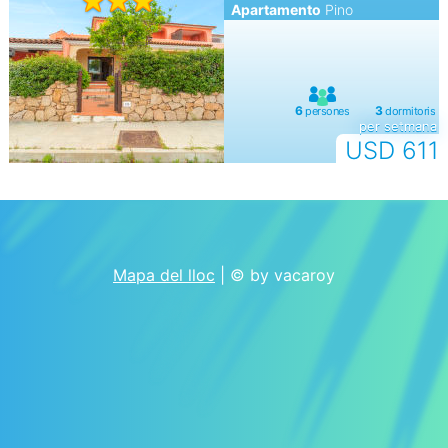
Apartamento
Pino
per setmana
USD 611
Mapa del lloc
| © by vacaroy