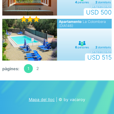
per setmana
USD 500
Apartamento
La Colombera
(DIA146)
per setmana
USD 515
1
2
pàgines:
Mapa del lloc
| © by vacaroy