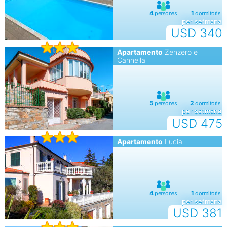
per setmana
USD 340
Apartamento
Zenzero e
Cannella
per setmana
USD 475
Apartamento
Lucia
per setmana
USD 381