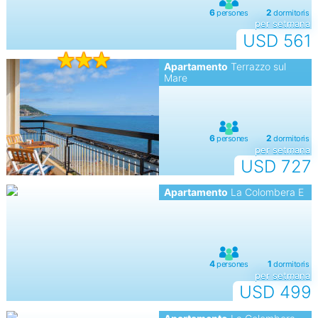
per setmana
USD 561
Apartamento
Terrazzo sul
Mare
per setmana
USD 727
Apartamento
La Colombera E
per setmana
USD 499