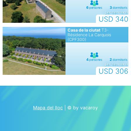
per setmana
USD 340
Casa de la ciutat
T3-
Résidence La Carquois
(CPF300)
per setmana
USD 306
Mapa del lloc
| © by vacaroy