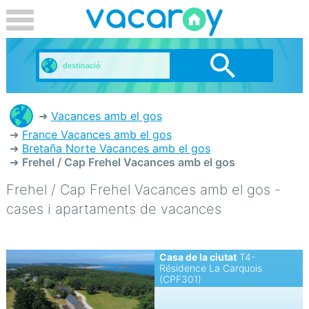
Vacances amb el gos
France Vacances amb el gos
Bretaña Norte Vacances amb el gos
Frehel / Cap Frehel Vacances amb el gos
Frehel / Cap Frehel Vacances amb el gos -
cases i apartaments de vacances
Casa de la ciutat
T4-
Résidence La Carquois
(CPF301)