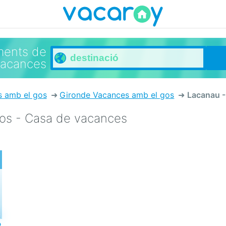
ments de
vacances
s amb el gos
Gironde Vacances amb el gos
Lacanau -
os - Casa de vacances
a