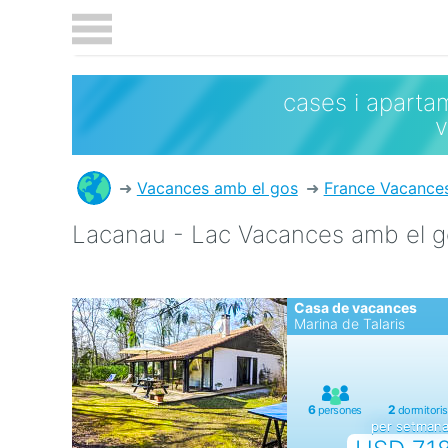
cases i aparta
Vacances amb el gos
France Vacance
Lacanau - Lac Vacances amb el g
Casa de vacances
Marina de Talaris
per setman