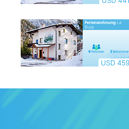
USD 44
Ferienwohnung
La
Busa
pro Woch
USD 45