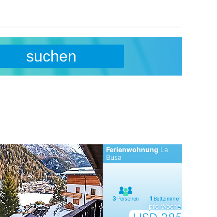
suchen
Ferienwohnung
La
Busa
pro Woche