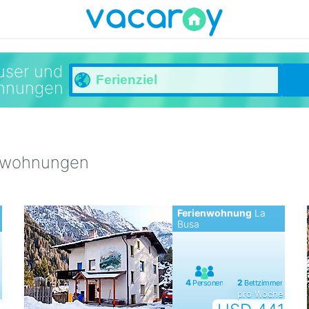
user und
hnungen
enwohnungen
Ferienwohnung
La
Busa
e
pro Woche