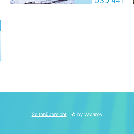
1
USD 441
e
9
Seitenübersicht
| © by vacaroy