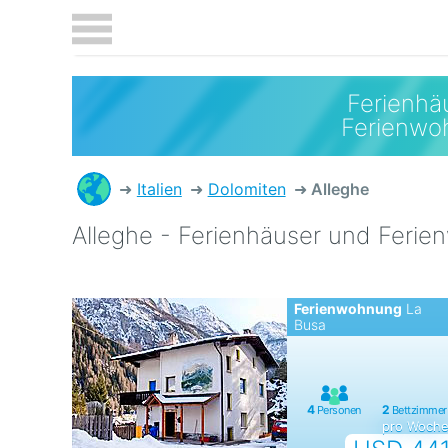
Ferienhä
Ferienwo
Italien
Dolomiten
Alleghe
Alleghe - Ferienhäuser und Feri
Ferienwohnung
La
Busa
pro Woch