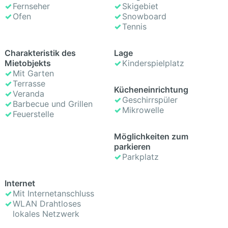
Fernseher
Skigebiet
Ofen
Snowboard
Tennis
Cha­rak­te­ris­tik des
Lage
Mietobjekts
Kinderspielplatz
Mit Garten
Terrasse
Kücheneinrichtung
Veranda
Geschirrspüler
Barbecue und Grillen
Mikrowelle
Feuerstelle
Möglichkeiten zum
parkieren
Parkplatz
Internet
Mit Internetanschluss
WLAN Drahtloses
lokales Netzwerk