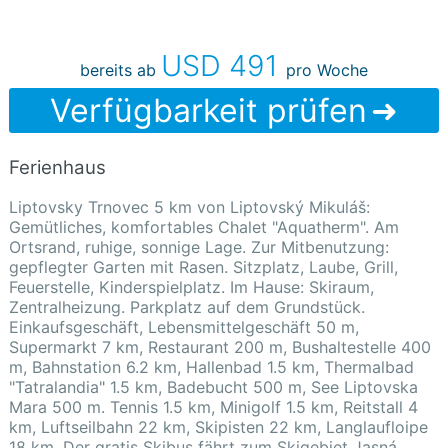
USD 491
bereits ab
pro Woche
Verfügbarkeit prüfen
Ferienhaus
Liptovsky Trnovec 5 km von Liptovský Mikuláš:
Gemütliches, komfortables Chalet "Aquatherm". Am
Ortsrand, ruhige, sonnige Lage. Zur Mitbenutzung:
gepflegter Garten mit Rasen. Sitzplatz, Laube, Grill,
Feuerstelle, Kinderspielplatz. Im Hause: Skiraum,
Zentralheizung. Parkplatz auf dem Grundstück.
Einkaufsgeschäft, Lebensmittelgeschäft 50 m,
Supermarkt 7 km, Restaurant 200 m, Bushaltestelle 400
m, Bahnstation 6.2 km, Hallenbad 1.5 km, Thermalbad
"Tatralandia" 1.5 km, Badebucht 500 m, See Liptovska
Mara 500 m. Tennis 1.5 km, Minigolf 1.5 km, Reitstall 4
km, Luftseilbahn 22 km, Skipisten 22 km, Langlaufloipe
18 km. Der gratis Skibus fährt zum Skigebiet Jasná.