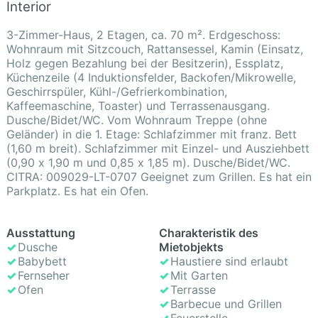
Interior
3-Zimmer-Haus, 2 Etagen, ca. 70 m². Erdgeschoss:
Wohnraum mit Sitzcouch, Rattansessel, Kamin (Einsatz,
Holz gegen Bezahlung bei der Besitzerin), Essplatz,
Küchenzeile (4 Induktionsfelder, Backofen/Mikrowelle,
Geschirrspüler, Kühl-/Gefrierkombination,
Kaffeemaschine, Toaster) und Terrassenausgang.
Dusche/Bidet/WC. Vom Wohnraum Treppe (ohne
Geländer) in die 1. Etage: Schlafzimmer mit franz. Bett
(1,60 m breit). Schlafzimmer mit Einzel- und Ausziehbett
(0,90 x 1,90 m und 0,85 x 1,85 m). Dusche/Bidet/WC.
CITRA: 009029-LT-0707 Geeignet zum Grillen. Es hat ein
Parkplatz. Es hat ein Ofen.
Ausstattung
Cha­rak­te­ris­tik des
Dusche
Mietobjekts
Babybett
Haustiere sind erlaubt
Fernseher
Mit Garten
Ofen
Terrasse
Barbecue und Grillen
Feuerstelle