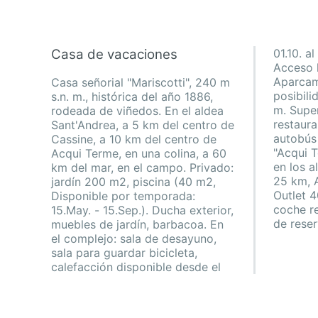
Casa de vacaciones
01.10. a
Acceso h
Casa señorial "Mariscotti", 240 m
Aparcamiento (para 2 coches),
s.n. m., histórica del año 1886,
posibilidad de aparcamiento 50
rodeada de viñedos. En el aldea
m. Supermercado 5 km,
Sant'Andrea, a 5 km del centro de
restaurante 20 m, parada de
Cassine, a 10 km del centro de
autobús 1.5 km, piscina termal
Acqui Terme, en una colina, a 60
"Acqui Terme" 25 km. Atracciones
km del mar, en el campo. Privado:
en los alrededores: Alessandria
jardín 200 m2, piscina (40 m2,
25 km, Asti 42 km, Serravalle
Disponible por temporada:
Outlet 40 km. A tener en cuenta:
15.May. - 15.Sep.). Ducha exterior,
coche recomendable. Posibilidad
muebles de jardín, barbacoa. En
de reservar cursos de cocina bajo
el complejo: sala de desayuno,
sala para guardar bicicleta,
calefacción disponible desde el