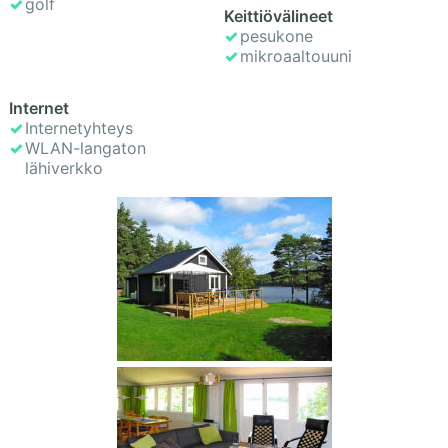
golf
Keittiövälineet
pesukone
mikroaaltouuni
Internet
Internetyhteys
WLAN-langaton
lähiverkko