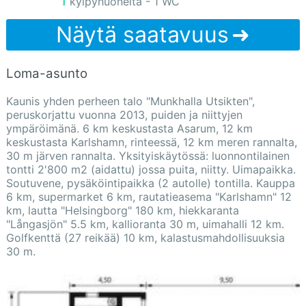
1 kylpyhuoneita - 1 WC
Näytä saatavuus
Loma-asunto
Kaunis yhden perheen talo "Munkhalla Utsikten",
peruskorjattu vuonna 2013, puiden ja niittyjen
ympäröimänä. 6 km keskustasta Asarum, 12 km
keskustasta Karlshamn, rinteessä, 12 km meren rannalta,
30 m järven rannalta. Yksityiskäytössä: luonnontilainen
tontti 2'800 m2 (aidattu) jossa puita, niitty. Uimapaikka.
Soutuvene, pysäköintipaikka (2 autolle) tontilla. Kauppa
6 km, supermarket 6 km, rautatieasema "Karlshamn" 12
km, lautta "Helsingborg" 180 km, hiekkaranta
"Långasjön" 5.5 km, kallioranta 30 m, uimahalli 12 km.
Golfkenttä (27 reikää) 10 km, kalastusmahdollisuuksia
30 m.