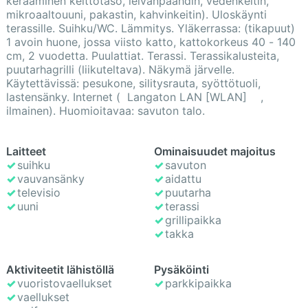
keraaminen keittotaso, leivänpaahdin, vedenkeitin,
mikroaaltouuni, pakastin, kahvinkeitin). Uloskäynti
terassille. Suihku/WC. Lämmitys. Yläkerrassa: (tikapuut)
1 avoin huone, jossa viisto katto, kattokorkeus 40 - 140
cm, 2 vuodetta. Puulattiat. Terassi. Terassikalusteita,
puutarhagrilli (liikuteltava). Näkymä järvelle.
Käytettävissä: pesukone, silitysrauta, syöttötuoli,
lastensänky. Internet ( Langaton LAN [WLAN] ,
ilmainen). Huomioitavaa: savuton talo.
Laitteet
Ominaisuudet majoitus
suihku
savuton
vauvansänky
aidattu
televisio
puutarha
uuni
terassi
grillipaikka
takka
Aktiviteetit lähistöllä
Pysäköinti
vuoristovaellukset
parkkipaikka
vaellukset