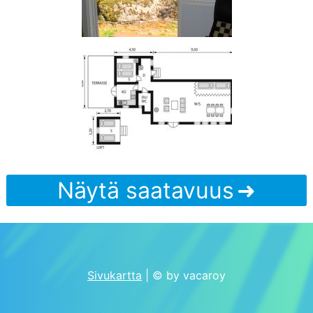
Näytä saatavuus
Sivukartta
| © by vacaroy