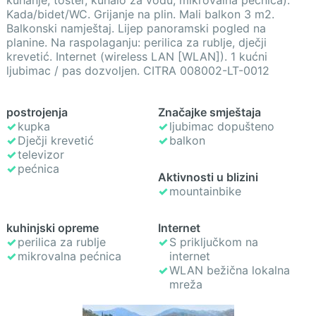
kuhanje, toster, kuhalo za vodu, mikrovalna pećnica).
Kada/bidet/WC. Grijanje na plin. Mali balkon 3 m2.
Balkonski namještaj. Lijep panoramski pogled na
planine. Na raspolaganju: perilica za rublje, dječji
krevetić. Internet (wireless LAN [WLAN]). 1 kućni
ljubimac / pas dozvoljen. CITRA 008002-LT-0012
postrojenja
Značajke smještaja
kupka
ljubimac dopušteno
Dječji krevetić
balkon
televizor
pećnica
Aktivnosti u blizini
mountainbike
kuhinjski opreme
Internet
perilica za rublje
S priključkom na
mikrovalna pećnica
internet
WLAN bežična lokalna
mreža