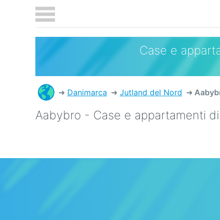
Case e apparta
Danimarca
Jutland del Nord
Aabyb
Aabybro - Case e appartamenti d