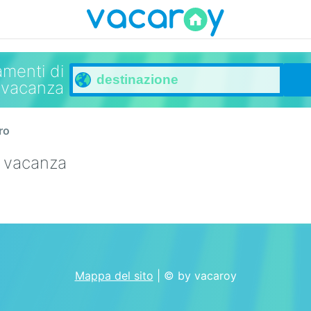
menti di
vacanza
ro
i vacanza
Mappa del sito
| © by vacaroy