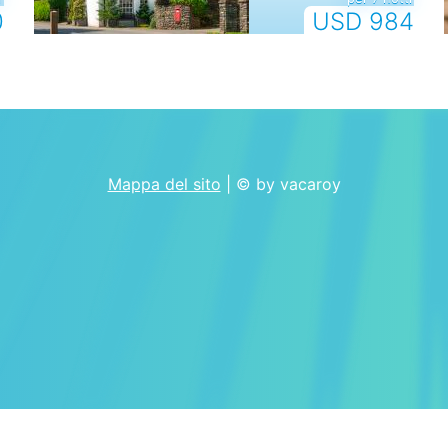
0
USD 984
Mappa del sito
| © by vacaroy