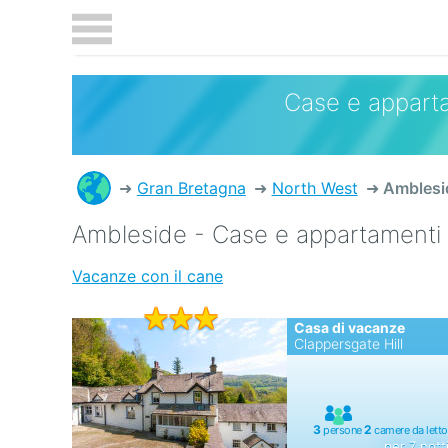
Case e apparta
Gran Bretagna
North West
Amblesi
Ambleside - Case e appartamenti
Vacanze con il cane
Casa di vacanze
Clappersgate Hill
per 7 nott