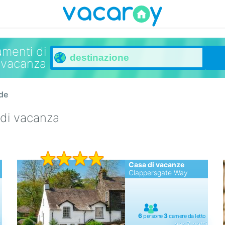
menti di
vacanza
de
 di vacanza
Casa di vacanze
Clappersgate Way
i
per 7 notti