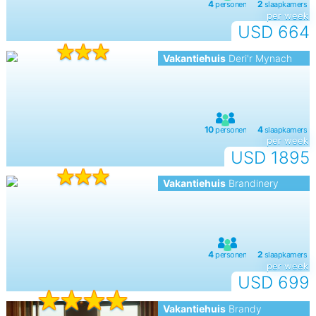
per week
USD 664
Vakantiehuis
Deri'r Mynach
per week
USD 1895
Vakantiehuis
Brandinery
per week
USD 699
Vakantiehuis
Brandy