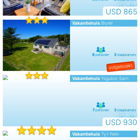
per week
USD 865
Vakantiehuis
Bryiel
Vakantiehuis
Ysgubor Sarn
per week
USD 930
Vakantiehuis
Ty'r Felin