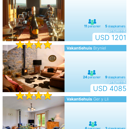
per week
USD 1201
Vakantiehuis
Bryniel
per week
USD 4085
Vakantiehuis
Ger y Lli