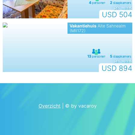
per week
USD 504
Vakantiehuis
Alte Sahnealm
(MII172)
per week
USD 894
Overzicht
| © by vacaroy