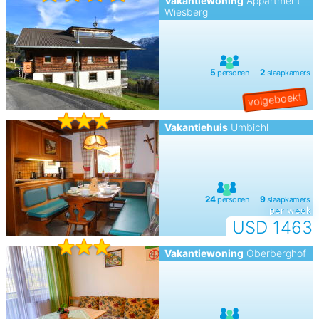
Vakantiewoning
Appartment
Wiesberg
Vakantiehuis
Umbichl
per week
USD 1463
Vakantiewoning
Oberberghof