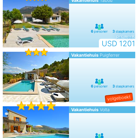
Vakantiehuis
Tabou
per week
USD 1201
Vakantiehuis
Puigferrer
Vakantiehuis
Volta