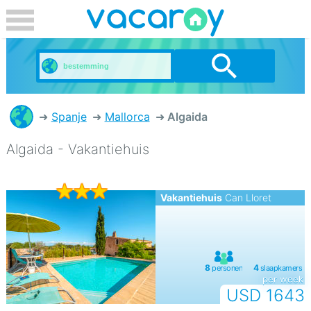
Spanje
Mallorca
Algaida
Algaida - Vakantiehuis
Vakantiehuis
Can Lloret
per week
USD 1643