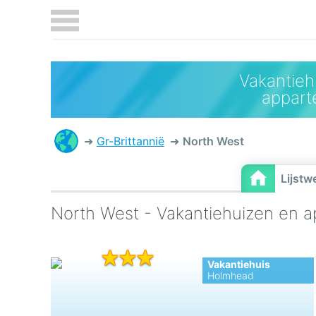
Vakantieh
appar
Gr-Brittannië
North West
Lijstw
North West - Vakantiehuizen en 
Vakantiehuis
Holmhead