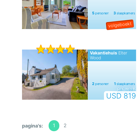
Vakantiehuis
Elter
Wood
per week
USD 819
1
2
pagina's: