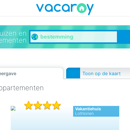
uizen en
tementen
eergave
Toon op de kaart
appartementen
Vakantiehuis
Lothlorien