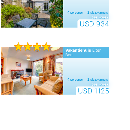
per week
USD 934
Vakantiehuis
Elter
Ben
per week
USD 1125