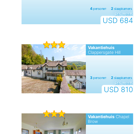
per week
USD 684
Vakantiehuis
Clappersgate Hill
per week
USD 810
Vakantiehuis
Chapel
Brow