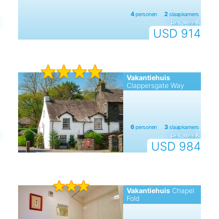
per week
USD 914
Vakantiehuis
Clappersgate Way
per week
USD 984
Vakantiehuis
Chapel
Fold