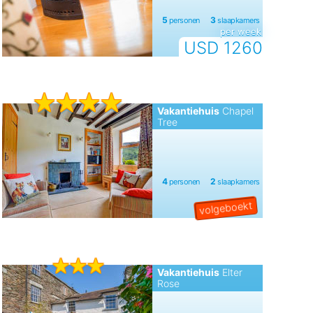
per week
USD 1260
Vakantiehuis
Chapel
Tree
Vakantiehuis
Elter
Rose