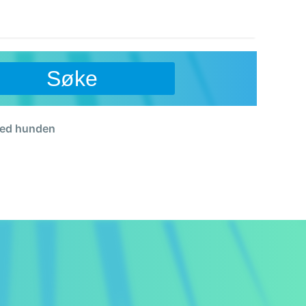
Søke
 med hunden