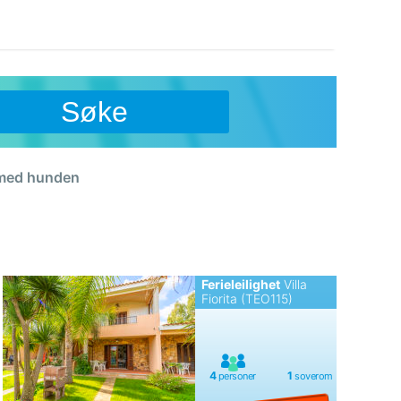
Søke
 med hunden
Ferieleilighet
Villa
Fiorita (TEO115)