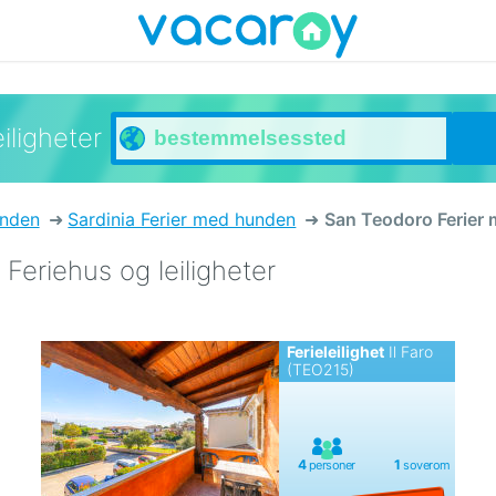
iligheter
unden
Sardinia Ferier med hunden
San Teodoro Ferier
eriehus og leiligheter
Ferieleilighet
Il Faro
(TEO215)