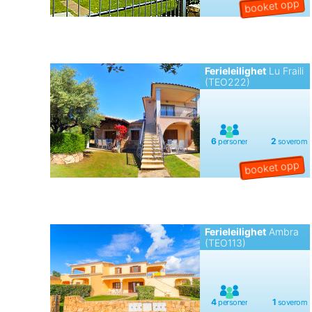
Ferieleilighet
Lu Fraili
(TEO222)
Ferieleilighet
Ambra
(TEO113)