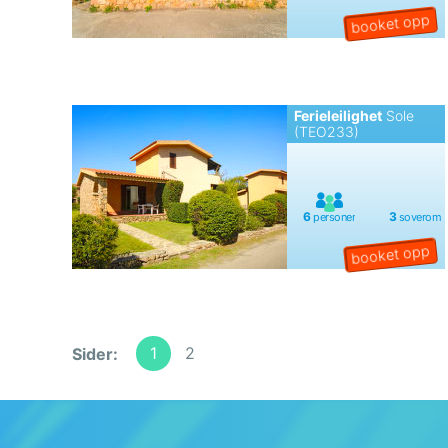
Ferieleilighet
Sole
(TEO233)
1
2
Sider: