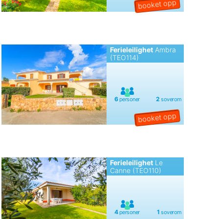
Ferieleilighet
Ambra
(TEO114)
Ferieleilighet
Le
Canne (TEO110)