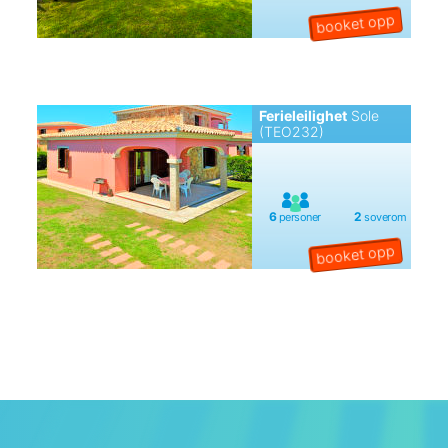
Ferieleilighet
Sole
(TEO232)