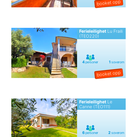
Ferieleilighet
Lu Fraili
(TEO220)
Ferieleilighet
Le
Canne (TEO111)