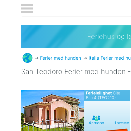
Feriehus og le
Ferier med hunden
Italia Ferier med h
San Teodoro Ferier med hunden - F
Ferieleilighet
Citai
Bilo 4 (TEO210)