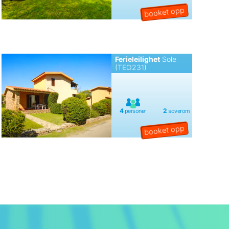
Ferieleilighet
Sole
(TEO231)