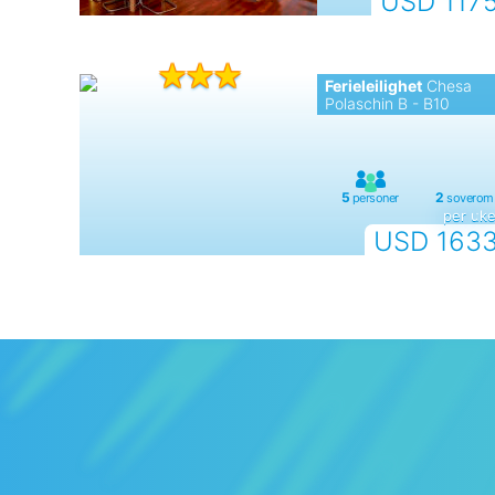
USD 117
Ferieleilighet
Chesa
Polaschin B - B10
per uk
USD 163