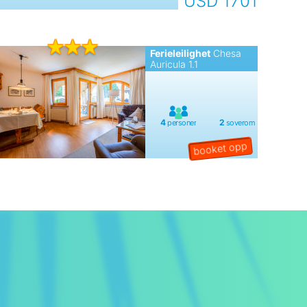
USD 1701
Ferieleilighet
Chesa
Auricula 1.1