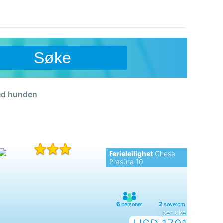
Søke
med hunden
Ferieleilighet
Chesa
Prasüra 10
per uke