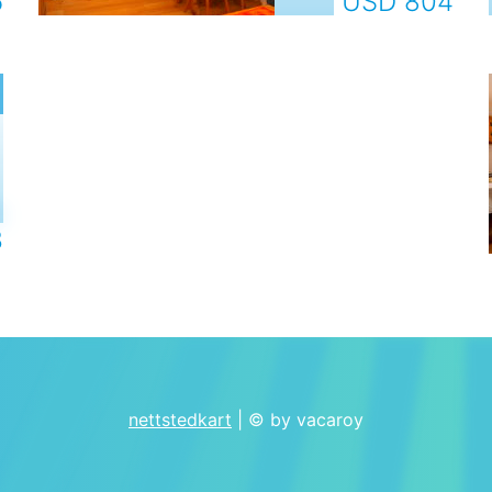
5
USD 804
e
3
nettstedkart
| © by vacaroy