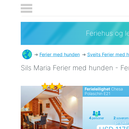
Feriehus og le
Ferier med hunden
Sveits Ferier med 
Sils Maria Ferier med hunden - Fer
Ferieleilighet
Chesa
Polaschin E21
per uk