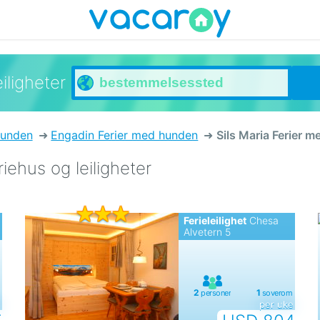
iligheter
hunden
Engadin Ferier med hunden
Sils Maria Ferier 
iehus og leiligheter
Ferieleilighet
Chesa
Alvetern 5
e
per uke