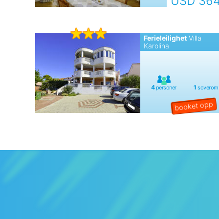
USD 36
Ferieleilighet
Villa
Karolina