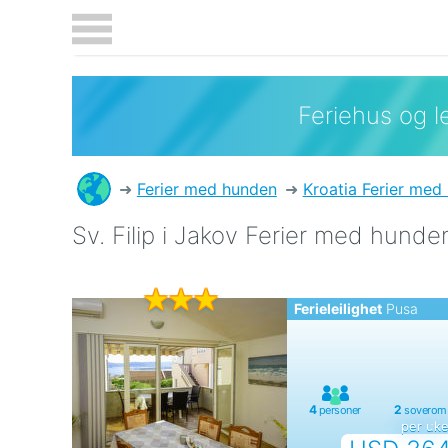
Feriehus og le
Ferier med hunden
Kroatia Ferier med
Sv. Filip i Jakov Ferier med hunden
Ferieleilighet
Pusa
per uk