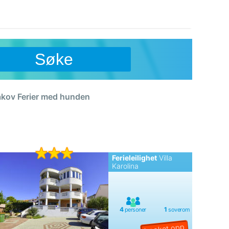
Søke
 Jakov Ferier med hunden
Ferieleilighet
Villa
Karolina