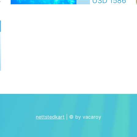
4
USD 1586
nettstedkart
| © by vacaroy