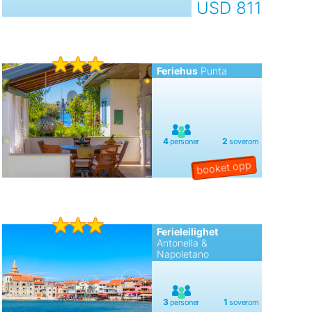
USD 811
Feriehus
Punta
Ferieleilighet
Antonella &
Napoletano