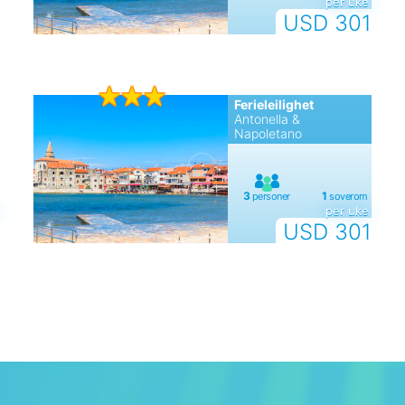
per uke
USD 301
Ferieleilighet
Antonella &
Napoletano
per uke
USD 301