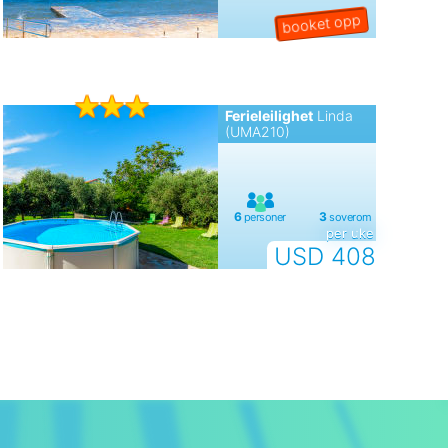
Ferieleilighet
Linda
(UMA210)
per uke
USD 408