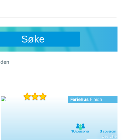
Søke
nden
Feriehus
Finida
per uke