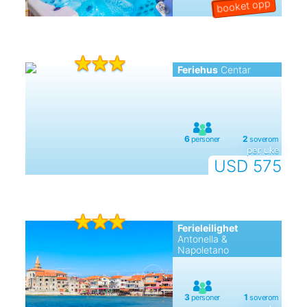
Feriehus
Centar
per uke
USD 575
Ferieleilighet
Antonella &
Napoletano