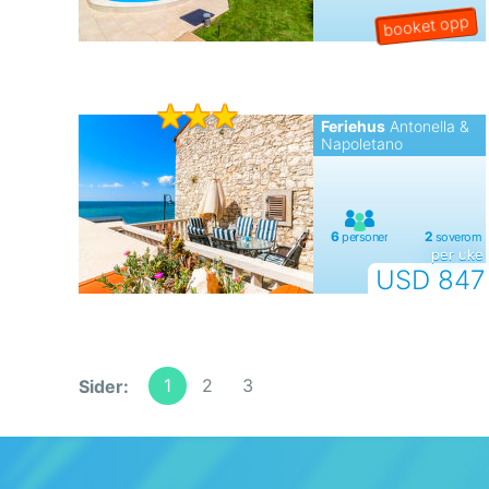
Feriehus
Antonella &
Napoletano
per uke
USD 847
1
2
3
Sider: