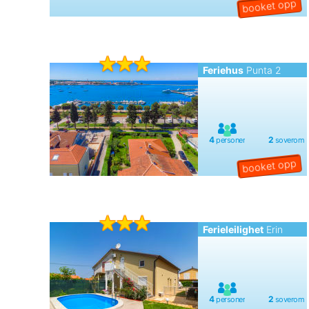
Feriehus
Punta 2
Ferieleilighet
Erin