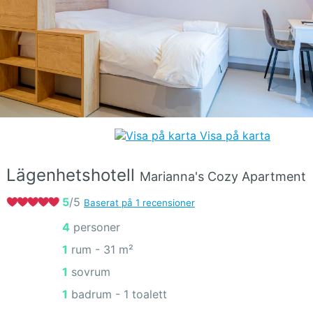
Visa på karta
Lägenhetshotell
Marianna's Cozy Apartment
5
/5
Baserat på 1 recensioner
4 personer
1 rum -
31 m²
1 sovrum
1 badrum - 1 toalett