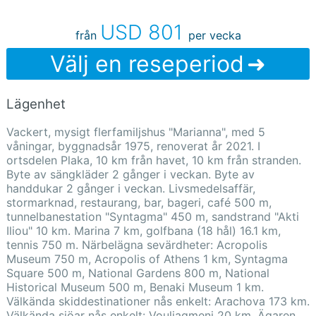
USD 801
från
per vecka
Välj en reseperiod
Lägenhet
Vackert, mysigt flerfamiljshus "Marianna", med 5
våningar, byggnadsår 1975, renoverat år 2021. I
ortsdelen Plaka, 10 km från havet, 10 km från stranden.
Byte av sängkläder 2 gånger i veckan. Byte av
handdukar 2 gånger i veckan. Livsmedelsaffär,
stormarknad, restaurang, bar, bageri, café 500 m,
tunnelbanestation "Syntagma" 450 m, sandstrand "Akti
Iliou" 10 km. Marina 7 km, golfbana (18 hål) 16.1 km,
tennis 750 m. Närbelägna sevärdheter: Acropolis
Museum 750 m, Acropolis of Athens 1 km, Syntagma
Square 500 m, National Gardens 800 m, National
Historical Museum 500 m, Benaki Museum 1 km.
Välkända skiddestinationer nås enkelt: Arachova 173 km.
Välkända sjöar nås enkelt: Vouliagmeni 20 km. Ägaren