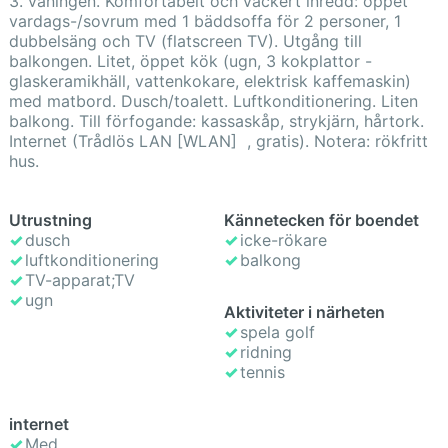
3. våningen. Komfortabelt och vackert inredd: öppet
vardags-/sovrum med 1 bäddsoffa för 2 personer, 1
dubbelsäng och TV (flatscreen TV). Utgång till
balkongen. Litet, öppet kök (ugn, 3 kokplattor -
glaskeramikhäll, vattenkokare, elektrisk kaffemaskin)
med matbord. Dusch/toalett. Luftkonditionering. Liten
balkong. Till förfogande: kassaskåp, strykjärn, hårtork.
Internet (Trådlös LAN [WLAN] , gratis). Notera: rökfritt
hus.
Utrustning
Kännetecken för boendet
dusch
icke-rökare
luftkonditionering
balkong
TV-apparat;TV
ugn
Aktiviteter i närheten
spela golf
ridning
tennis
internet
Med