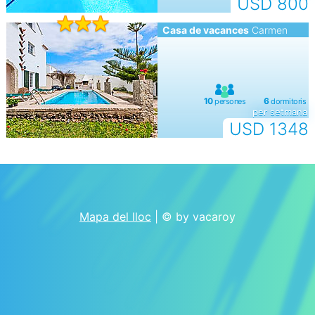
USD 800
Casa de vacances
Carmen
per setmana
USD 1348
Mapa del lloc
| © by vacaroy