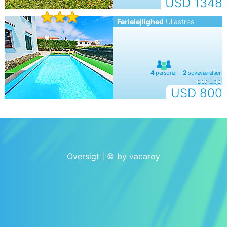
USD 1348
Ferielejlighed
Ullastres
per uge
USD 800
Oversigt
| © by vacaroy