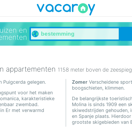
uizen en
tementen
 en appartementen
1158 meter boven de zeespieg
n Puigcerda gelegen.
Zomer
Verscheidene sporta
boogschieten, klimmen.
angspunt voor het maken
romanica, karakteristieke
De belangrijkste toeristisc
Openbaar zwembad.
Molina is sinds 1909 een s
k in Er met verwarmd
skiwedstrijden gehouden,
en Spanje plaats. Hierdoo
grootste skigebieden van 